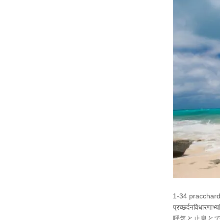
1-34 pracchar
प्रच्छर्दनविधारणाभ्
呼気と止息と