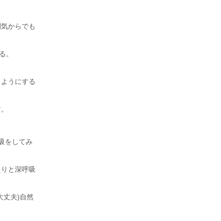
調気からでも
る。
くようにする
す。
吸をしてみ
たりと深呼吸
丈夫)自然