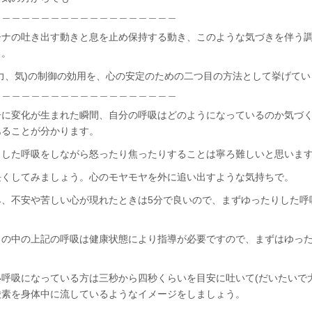
＿＿＿＿＿＿＿＿＿＿＿＿＿＿＿＿＿＿＿
ーナの吐き出す動きと息を止め保持する動き、このような気づきを伴う
る。
力、気)の制御の効用を、心の安定のための二つ目の方法として挙げてい
＿＿＿＿＿＿＿＿＿＿＿＿＿＿＿＿＿＿＿
子に変化が生まれた瞬間、自分の呼吸はどのようになっているのか気づ
あることが分かります。
とした呼吸をしながら怒ったり焦ったりすることは寧ろ難しいと思いま
長くしてみましょう。心のモヤモヤを外に追い出すような気持ちで。
み、不安や苦しい心が現れたときは5分で良いので、まずゆったりした呼
ラの中の上記の呼吸は健康状態により指導が必要ですので、まずはゆっ
。
呼吸になっている方は三秒から四秒くらいを目安に吐いて(だいたいで大
酸素を身体中に流しているようなイメージをしましょう。