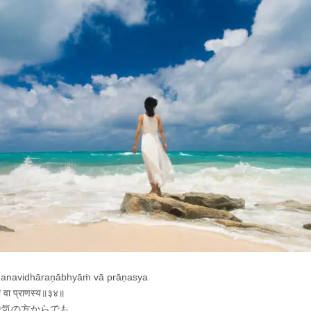
danavidhāraṇābhyāṁ vā prāṇasya
यां वा प्राणस्य॥३४॥
で気の方からでも