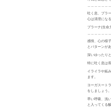
＿＿＿＿＿＿
吐く息、プラ
心は清澄にな
プラーナ(生命
＿＿＿＿＿＿
感情、心の様
とパターンが
深いゆったり
特に吐く息は
イライラや妬
ます。
ヨーガスート
をしましょう
早い呼吸、浅い
と入ってくる