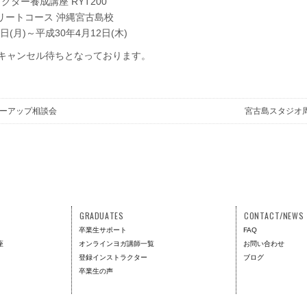
ター養成講座 RYT200
プリートコース 沖縄宮古島校
日(月)～平成30年4月12日(木)
のキャンセル待ちとなっております。
ーアップ相談会
宮古島スタジオ
GRADUATES
CONTACT/NEWS
卒業生サポート
FAQ
座
オンラインヨガ講師一覧
お問い合わせ
登録インストラクター
ブログ
卒業生の声