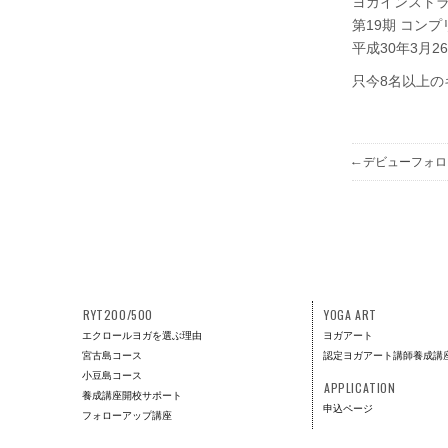
ヨガインストラク
第19期 コン
平成30年3月26
只今8名以上
←
デビューフォロ
RYT200/500
YOGA ART
エクロールヨガを選ぶ理由
ヨガアート
宮古島コース
認定ヨガアート講師養成講
小豆島コース
APPLICATION
養成講座開校サポート
申込ページ
フォローアップ講座