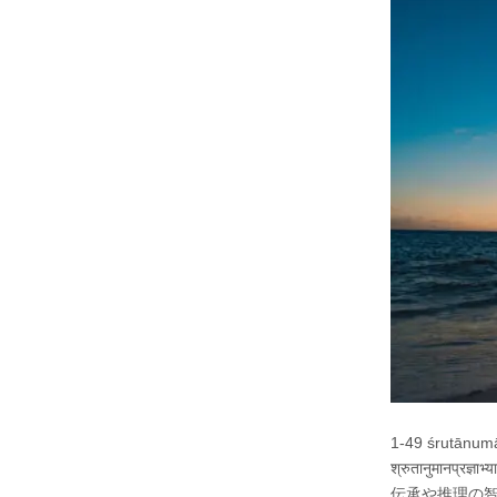
1-49 śrutānum
श्रुतानुमानप्रज्ञाभ्
伝承や推理の