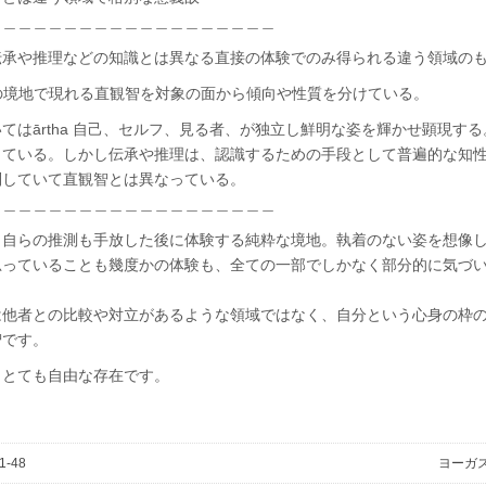
＿＿＿＿＿＿＿＿＿＿＿＿＿＿＿＿＿＿＿
伝承や推理などの知識とは異なる直接の体験でのみ得られる違う領域の
昧の境地で現れる直観智を対象の面から傾向や性質を分けている。
てはārtha 自己、セルフ、見る者、が独立し鮮明な姿を輝かせ顕現す
している。しかし伝承や推理は、認識するための手段として普遍的な知
別していて直観智とは異なっている。
＿＿＿＿＿＿＿＿＿＿＿＿＿＿＿＿＿＿＿
も自らの推測も手放した後に体験する純粋な境地。執着のない姿を想像
思っていることも幾度かの体験も、全ての一部でしかなく部分的に気づ
。
は他者との比較や対立があるような領域ではなく、自分という心身の枠
智です。
。とても自由な存在です。
-48
ヨーガス