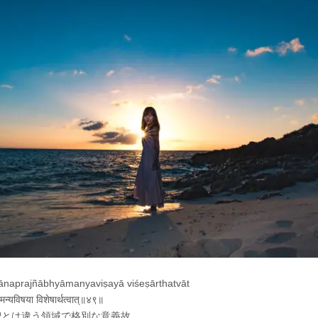
ānaprajñābhyāmanyaviṣayā viśeṣārthatvāt
यामन्यविषया विशेषार्थत्वात्॥४९॥
智とは違う領域で格別な意義故