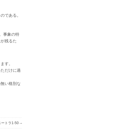
ものである。
る。事象の特
性が残るた
します。
いただけに過
の無い格別な
→
ートラ1-50