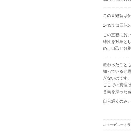
＿＿＿＿＿＿
この直観智は
1-49では三
この直観に於い
殊性を対象と
め、自己と分
＿＿＿＿＿＿
教わったこと
知っていると
ぎないのです
ここでの真理
意義を持った
自ら輝くのみ
←
ヨーガスートラ1