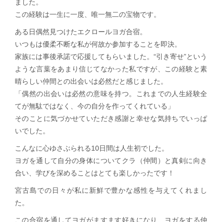
ました。
この経験は一生に一度、唯一無二の宝物です。
ある日偶然見つけたエクロールヨガ合宿。
いつもは優柔不断な私が何故か参加することを即決。
家族には事後承諾で応援してもらいました。“引き寄せ”という
ような言葉をあまり信じてなかった私ですが、この経験と素
晴らしい仲間との出会いは必然だと感じました。
「偶然の出会いは必然の意味を持つ。これまでの人生経験全
てが無駄ではなく、今の自分を作ってくれている」
そのことに気づかせていただき感謝と幸せな気持ちでいっぱ
いでした。
こんなに心ゆさぶられる10日間は人生初でした。
ヨガを通して自分の身体についてクラ（仲間）と真剣に向き
合い、学びを深めることはとても楽しかったです！
宮古島での日々が私に新鮮で豊かな感性を与えてくれまし
た。
この合宿を通してヨガがますます好きになり、ヨガをする仲